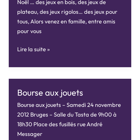
Noël … des jeux en bois, des jeux de
plateau, des jeux rigolos… des jeux pour
tous, Alors venez en famille, entre amis
pour vous
Soirée
Lire la suite »
jeux
avec
la
ludothèque
Bourse aux jouets
Madolude
Bourse aux jouets – Samedi 24 novembre
2012 Bruges – Salle du Tasta de 9h00 à
18h30 Place des fusillés rue André
Messager