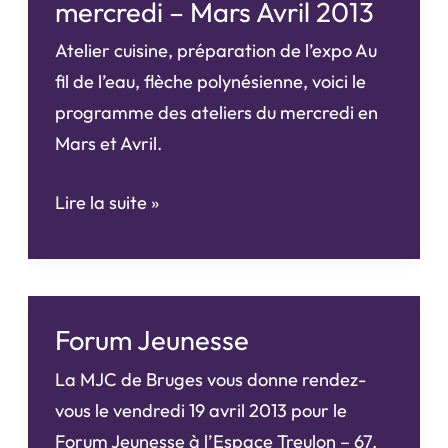
mercredi – Mars Avril 2013
des
Atelier cuisine, préparation de l’expo Au
activités
fil de l’eau, flèche polynésienne, voici le
programme des ateliers du mercredi en
Mars et Avril.
Programme
Lire la suite »
des
ateliers
du
mercredi
Forum Jeunesse
–
La MJC de Bruges vous donne rendez-
Mars
vous le vendredi 19 avril 2013 pour le
Avril
Forum Jeunesse à l’Espace Treulon – 67,