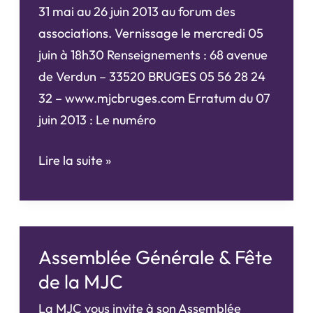
31 mai au 26 juin 2013 au forum des
associations. Vernissage le mercredi 05
juin à 18h30 Renseignements : 68 avenue
de Verdun – 33520 BRUGES 05 56 28 24
32 – www.mjcbruges.com Erratum du 07
juin 2013 : Le numéro
Exposition
Lire la suite »
Ateliers
arts
plastiques
de
Assemblée Générale & Fête
la
de la MJC
MJC
La MJC vous invite à son Assemblée