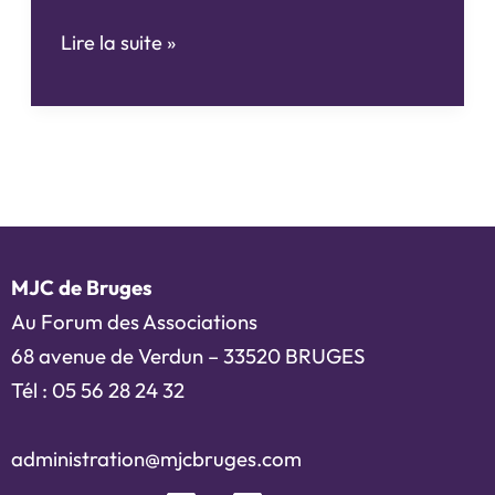
Bourse
Lire la suite »
aux
jouets
MJC de Bruges
Au Forum des Associations
68 avenue de Verdun – 33520 BRUGES
Tél : 05 56 28 24 32
administration@mjcbruges.com