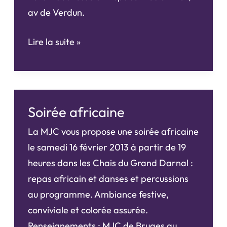
2013
av de Verdun.
Forum
Lire la suite »
Jeunesse
Soirée africaine
La MJC vous propose une soirée africaine
le samedi 16 février 2013 à partir de 19
heures dans les Chais du Grand Darnal :
repas africain et danses et percussions
au programme. Ambiance festive,
conviviale et colorée assurée.
Renseignements : MJC de Bruges au