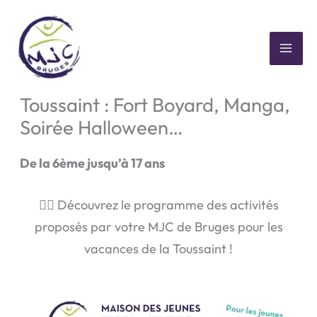
Aller
au
contenu
MAI
🎃👻 Activités vacances de la
ME
Toussaint : Fort Boyard, Manga,
Soirée Halloween…
De la 6ème jusqu’à 17 ans
👇🏻 Découvrez le programme des activités
proposés par votre MJC de Bruges pour les
vacances de la Toussaint !