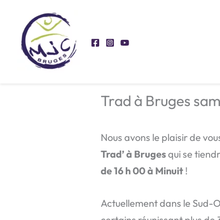
Aller
au
contenu
Trad à Bruges sam
Nous avons le plaisir de vo
Trad’ à Bruges
qui se tiend
de 16 h 00 à Minuit
!
Actuellement dans le Sud-O
certains réunissant plus de