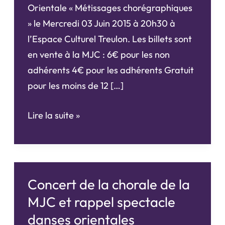
Orientale « Métissages chorégraphiques
» le Mercredi 03 Juin 2015 à 20h30 à
l’Espace Culturel Treulon. Les billets sont
en vente à la MJC : 6€ pour les non
adhérents 4€ pour les adhérents Gratuit
pour les moins de 12 […]
Spectacle
Lire la suite »
de
Danse
Tribale
et
Concert de la chorale de la
Orientale
MJC et rappel spectacle
Mercredi
danses orientales
03