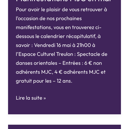
la
Pour avoir le plaisir de vous retrouver à
MJC
l’occasion de nos prochaines
et
manifestations, vous en trouverez ci-
rappel
dessous le calendrier récapitulatif, à
spectacle
savoir : Vendredi 16 mai à 21h00 à
danses
l’Espace Culturel Treulon : Spectacle de
orientales
danses orientales – Entrées : 6 € non
adhérents MJC, 4 € adhérents MJC et
gratuit pour les – 12 ans.
Manifestations
Lire la suite »
MJC
en
mai