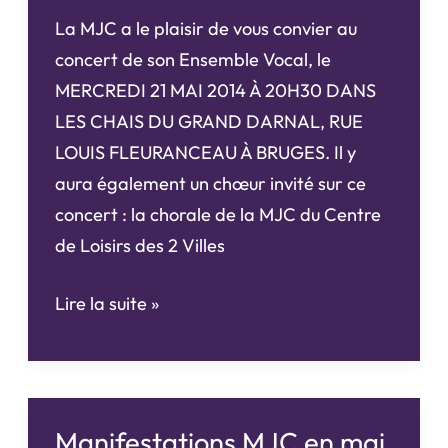
juin
La MJC a le plaisir de vous convier au
2015
concert de son Ensemble Vocal, le
MERCREDI 21 MAI 2014 À 20H30 DANS
LES CHAIS DU GRAND DARNAL, RUE
LOUIS FLEURANCEAU À BRUGES. Il y
aura également un chœur invité sur ce
concert : la chorale de la MJC du Centre
de Loisirs des 2 Villes
Concert
Lire la suite »
de
la
chorale
de
Manifestations MJC en mai