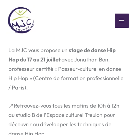
Aller
au
contenu
MAI
Stage été Hip Hop 2023🤸‍♂️
ME
La MJC vous propose un
stage de danse Hip
Hop du 17 au 21 juillet
avec Jonathan Bon,
professeur certifié « Passeur-culturel en danse
Hip Hop » (Centre de formation professionnelle
/ Paris).
📍Retrouvez-vous tous les matins de 10h à 12h
au studio B de l’Espace culturel Treulon pour
découvrir ou développer les techniques de
danse Hip Hop…