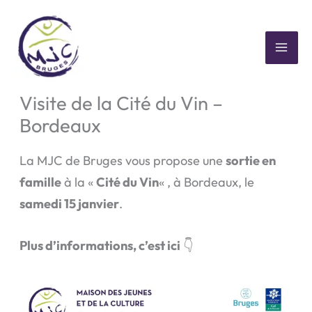
Aller
au
contenu
MAI
👨‍👩‍👧‍👦 Sortie en famille –
ME
Visite de la Cité du Vin –
Bordeaux
La MJC de Bruges vous propose une
sortie en
famille
à la «
Cité du Vin
« , à Bordeaux, le
samedi 15 janvier
.
Plus d’informations, c’est ici
👇