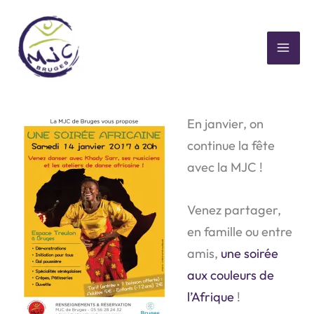
Aller
au
contenu
MAI
Soirée africaine
ME
En janvier, on
continue la fête
avec la MJC !
Venez partager,
en famille ou entre
amis,
une soirée
aux couleurs de
l’Afrique
!