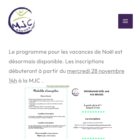
Aller
au
contenu
MAI
Programme Vacances de Noël
ME
Le programme pour les vacances de Noël est
désormais disponible. Les inscriptions
débuteront à partir du
mercredi 28 novembre
14h
à la MJC .