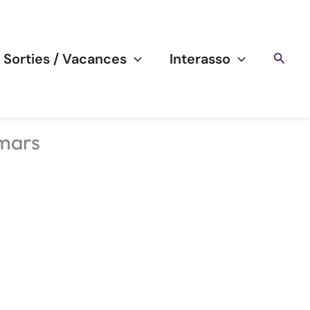
Reche
/ Sorties / Vacances
Interasso
 mars