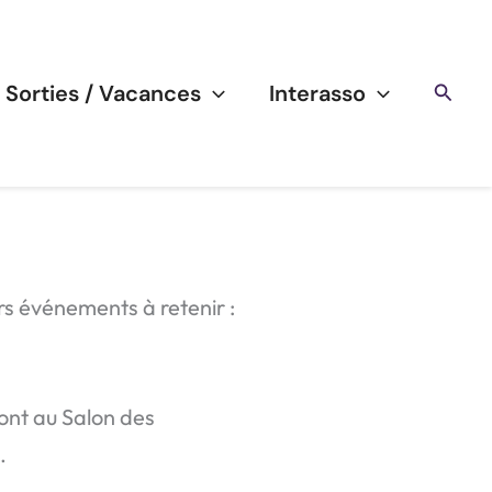
Reche
/ Sorties / Vacances
Interasso
rs événements à retenir :
ront au Salon des
h
.