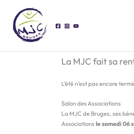
Aller
au
contenu
La MJC fait sa rent
L’été n’est pas encore termi
Salon des Associations
La MJC de Bruges, ses bénév
Associations
le samedi 06 