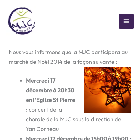
Aller
au
contenu
MAI
Marché de Noël 2014
ME
Nous vous informons que la MJC participera au
marché de Noël 2014 de la façon suivante :
Mercredi 17
décembre à 20h30
en l’Eglise St Pierre
:
concert de la
chorale de la MJC sous la direction de
Yan Corneau
Mercredi 17 décembre de 15h00 à 19h00 :