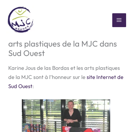
Aller
au
contenu
MAI
Karine Jous de las Bordas et les
ME
arts plastiques de la MJC dans
Sud Ouest
Karine Jous de las Bordas et les arts plastiques
de la MJC sont à l’honneur sur le
site Internet de
Sud Ouest
: