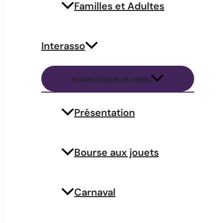
Familles et Adultes
Interasso
PERMUTATEUR DE MENU
←
Article précédent
MJC de Bruges
Présentation
Au Forum des Associations
68 avenue de Verdun – 33520 BRUGES
Bourse aux jouets
Tél : 05 56 28 24 32
Carnaval
administration@mjcbruges.com