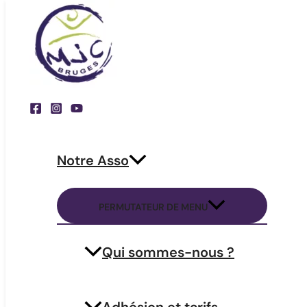
Aller au contenu
Fête de la MJC – 27/06/2026
Forum des associations – Foyer MJC et plus (68
Un grand rendez-vous pour réunir tous les adhérents
Notre Asso
partenaires MJC !
Samedi 27 juin – dès 11h30
PERMUTATEUR DE MENU
AUBERGE ESPAGNOLE !
Qui sommes-nous ?
Apportez ce que vous voulez pour le partager…