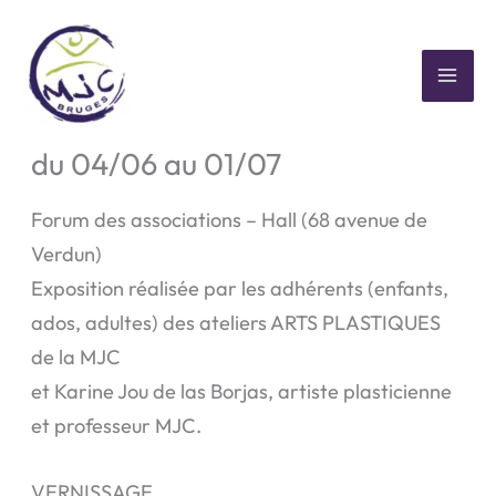
Aller
au
contenu
MAI
Exposition ARTS PLASTIQUES –
ME
du 04/06 au 01/07
Forum des associations – Hall (68 avenue de
Verdun)
Exposition réalisée par les adhérents (enfants,
ados, adultes) des ateliers ARTS PLASTIQUES
de la MJC
et Karine Jou de las Borjas, artiste plasticienne
et professeur MJC.
VERNISSAGE