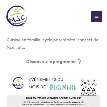
Aller
au
contenu
MAI
👀 En décembre à la MJC 🎄
ME
Cuisine en famille, cycle parentalité, concert de
Noël, etc.
Découvrez le programme 👇