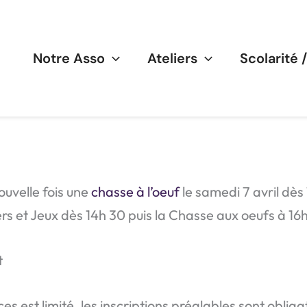
Notre Asso
Ateliers
Scolarité 
uvelle fois une
chasse à l’oeuf
le samedi 7 avril dè
s et Jeux dès 14h 30 puis la Chasse aux oeufs à 16h
t
s est limité, les inscriptions préalables sont obligat