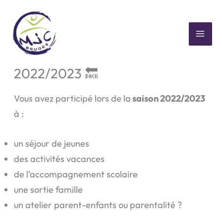
Aller
au
contenu
MAI
🚨 Avis aux adhérents
ME
2022/2023 🔙
Vous avez participé lors de la
saison 2022/2023
à :
un séjour de jeunes
des activités vacances
de l’accompagnement scolaire
une sortie famille
un atelier parent-enfants ou parentalité ?