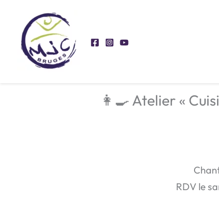
Aller
au
contenu
👩‍🍳 Atelier « Cui
Chant
RDV le sam