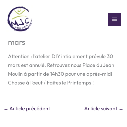
Aller
au
contenu
MAI
Annulation atelier DIY du 30
ME
mars
Attention : l’atelier DIY intialement prévule 30
mars est annulé. Retrouvez nous Place du Jean
Moulin à partir de 14h30 pour une après-midi
Chasse à l’oeuf / Faites le Printemps !
←
Article précédent
Article suivant
→