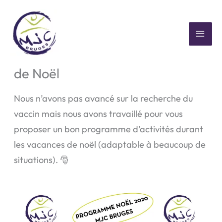
Aller
au
contenu
MAI
Activités jeunesse des vacances
ME
de Noël
Nous n’avons pas avancé sur la recherche du
vaccin mais nous avons travaillé pour vous
proposer un bon programme d’activités durant
les vacances de noël (adaptable à beaucoup de
situations). 🎅