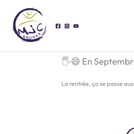
Aller
au
contenu
🖐😄 En Septembre
La rentrée, ça se passe aus